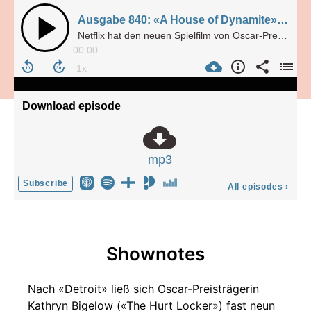
Ausgabe 840: «A House of Dynamite» hat Sprengkraft (31.10.2025)
Netflix hat den neuen Spielfilm von Oscar-Preisträgerin Kathryn Bigelow ins Portfolio aufgenommen. Denis und Fabian Riedner haben den Film gesehen.
00:00
Download episode
mp3
Subscribe
All episodes
›
Shownotes
Nach «Detroit» ließ sich Oscar-Preisträgerin
Kathryn Bigelow («The Hurt Locker») fast neun