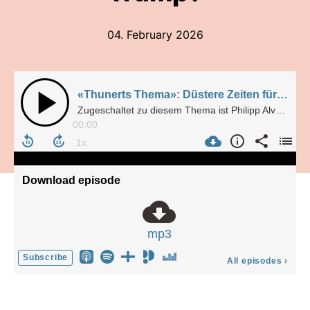
04. February 2026
«Thunerts Thema»: Düstere Zeiten für Late-Night – Warum kuschen US-Konzerne vor Trump?
Zugeschaltet zu diesem Thema ist Philipp Alvares aus San Francisco – er ist Silicon Valley-Korrespondent beim Handelsblatt.
00:00
Download episode
mp3
Subscribe
All episodes
›