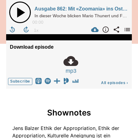
Ausgabe 862: Mit «Zoomania» ins Osterglück (03.04.2026)
In dieser Woche blicken Mario Thunert und Fabian Riedner auf das Osterprogramm im Streaming und auch im Fernsehen.
00:00
Download episode
mp3
Subscribe
All episodes
›
Shownotes
Jens Balzer Ethik der Appropriation, Ethik der
Appropriation, Kulturelle Aneignung ist ein