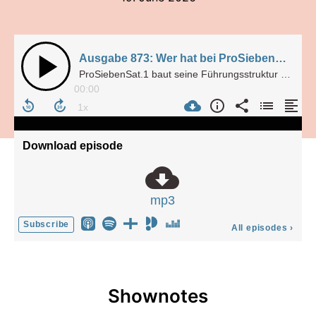
Ausgabe 873: Wer hat bei ProSiebenSat.1 jetzt das Sagen? (19.06.2026)
ProSiebenSat.1 baut seine Führungsstruktur um und verteilt Zuständigkeiten neu. Doch wer entscheidet künftig über das Programm der Sender?
00:00
Download episode
mp3
Subscribe
All episodes
›
Shownotes