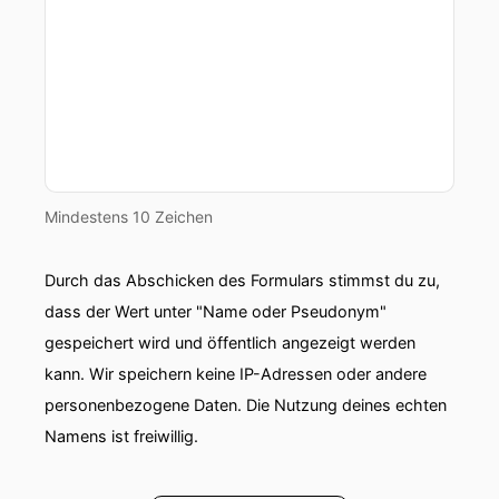
uns gegenüber bestätigt proSiebenSetEins
schafft so ein bisschen die Senderchefs
00:02:01: ab.
00:02:02: Die sind zwar immer noch da Hannes
Hiller und Marc Rasmus.
Mindestens 10 Zeichen
00:02:08: Allerdings sind sie nicht mehr ganz
verantwortlich für alles.
Durch das Abschicken des Formulars stimmst du zu,
00:02:13: Beispielsweise gibt es einen neuen
dass der Wert unter "Name oder Pseudonym"
Mann, der heißt Arne Neumann.
gespeichert wird und öffentlich angezeigt werden
00:02:21: Hey!
kann. Wir speichern keine IP-Adressen oder andere
personenbezogene Daten. Die Nutzung deines echten
00:02:23: Der musste er ja praktisch schon in
Namens ist freiwillig.
den Job
00:02:24: kommen.