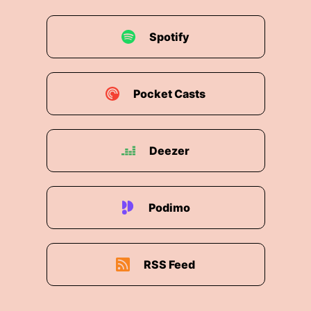
00:03:02: Ich habe das auch so ein bisschen
verstanden, dass der jetzt gemeinsam mit Papst
Spotify
dafür zuständig ist.
00:03:09: Den gibt es auch noch, Henry Papst?
Pocket Casts
00:03:11: Der ist ja der einzig übriggebliebene...
Das ist aber
Deezer
00:03:14: nicht Vatikaner, muss man so sagen!
00:03:17: Genau, aber er ist der übrig gebliebene
Chef-Itage
Podimo
00:03:23: und
RSS Feed
00:03:25: hat ja auch zuletzt alles mit Italienern
besetzt.